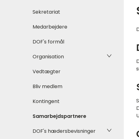
Sekretariat
Medarbejdere
D
DOF's formål
Organisation
D
s
Vedtægter
Bliv medlem
S
Kontingent
D
U
Samarbejdspartnere
DOF's hædersbevisninger