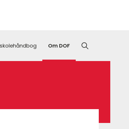
nskolehåndbog
Om DOF