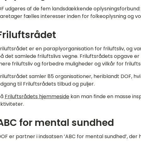
F udgøres af de fem landsdækkende oplysningsforbund: A
aretager fælles interesser inden for folkeoplysning og v
Friluftsrådet
riluftsrådet er en paraplyorganisation for friluftsliv, o
å det samlede friluftslivs vegne. Friluftsrådets opgave er
ere friluftsliv og forbedre muligheder og vilkår for friluft
riluftsrådet samler 85 organisationer, heriblandt DOF, hvi
dgang til Friluftsrådets tilbud og puljer.
På
Friluftsrådets hjemmeside
kan man finde en masse insp
ktiviteter.
ABC for mental sundhed
OF er partner i indsatsen ’ABC for mental sundhed’, der 