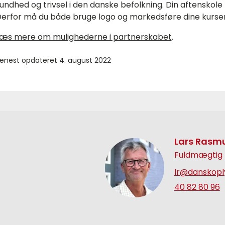
undhed og trivsel i den danske befolkning. Din aftenskole 
erfor må du både bruge logo og markedsføre dine kurser
æs mere om mulighederne i partnerskabet
.
enest opdateret 4. august 2022
Lars Rasmu
Fuldmægtig
lr@danskopl
40 82 80 96