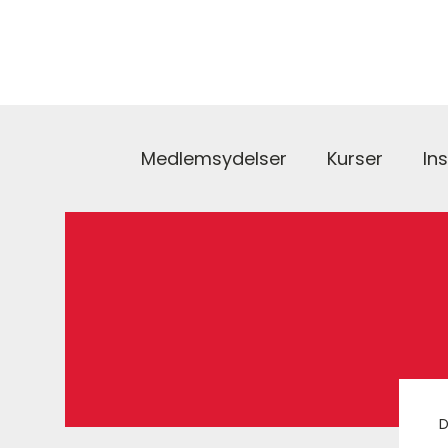
Medlemsydelser
Kurser
In
D