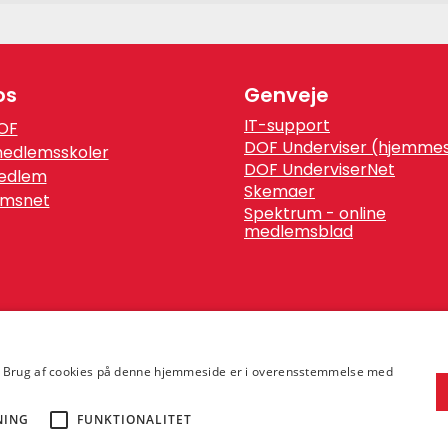
os
Genveje
IT-support
OF
DOF Underviser (hjemmes
medlemsskoler
DOF UnderviserNet
medlem
Skemaer
msnet
Spektrum - online
medlemsblad
n. Brug af cookies på denne hjemmeside er i overensstemmelse med
NING
FUNKTIONALITET
En del af