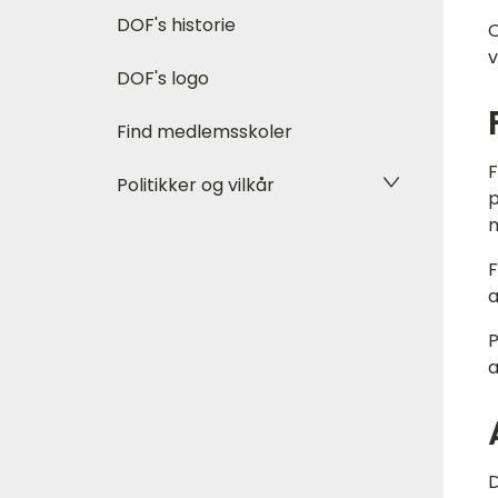
DOF's historie
O
v
DOF's logo
Find medlemsskoler
F
Politikker og vilkår
p
m
F
a
a
D