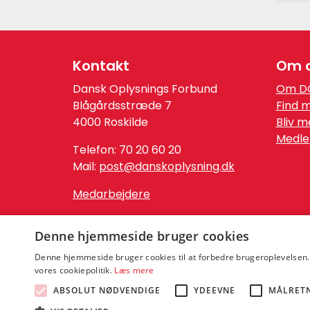
Kontakt
Om 
Dansk Oplysnings Forbund
Om D
Blågårdsstræde 7
Find 
4000 Roskilde
Bliv 
Medle
Telefon: 70 20 60 20
Mail:
post@danskoplysning.dk
Medarbejdere
CVR. nr.: 54 68 63 15
Denne hjemmeside bruger cookies
Denne hjemmeside bruger cookies til at forbedre brugeroplevelse
vores cookiepolitik.
Læs mere
ABSOLUT NØDVENDIGE
YDEEVNE
MÅLRET