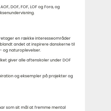
OF, DOF, FOF, LOF og Fora, og
oksenundervisning.
g varetager en række interesseområder
 blandt andet at inspirere danskerne til
s- og naturoplevelser.
lket giver alle aftenskoler under DOF
iration og eksempler på projekter og
har som sit mål at
fremme mental