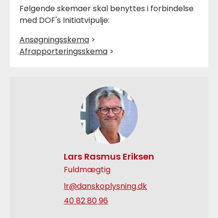
Følgende skemaer skal benyttes i forbindelse
med DOF's
Initiatvipulje:
Ansøgningsskema
>
Afrapporteringsskema
>
Lars Rasmus Eriksen
Fuldmægtig
lr@danskoplysning.dk
40 82 80 96