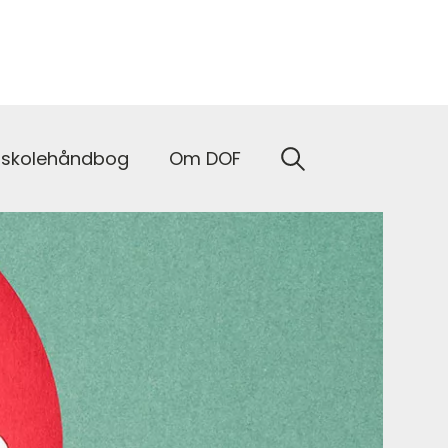
nskolehåndbog
Om DOF