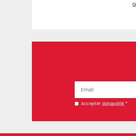
G
Acceptér
datapolitik
*