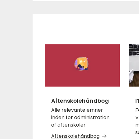
Aftenskolehåndbog
I
Alle relevante emner
F
inden for administration
V
af aftenskoler.
m
s
Aftenskolehåndbog