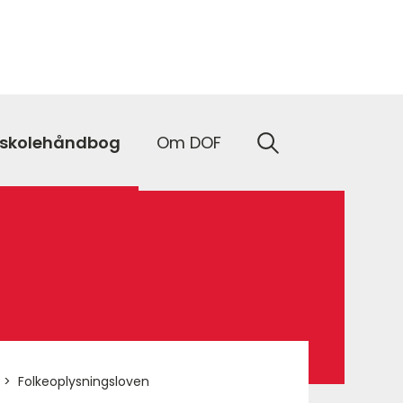
nskolehåndbog
Om DOF
Folkeoplysningsloven