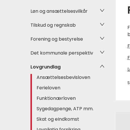
Løn og ansættelsesvilkår
Tilskud og regnskab
F
b
Forening og bestyrelse
F
Det kommunale perspektiv
F
Lovgrundlag
L
Ansættelsesbevisloven
S
Ferieloven
Funktionærloven
Sygedagpenge, ATP mm.
Skat og eIndkomst
Lovpligtig forsikring