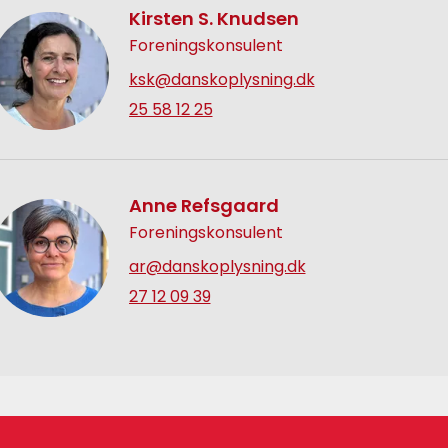
Kirsten S. Knudsen
Foreningskonsulent
ksk@danskoplysning.dk
25 58 12 25
Anne Refsgaard
Foreningskonsulent
ar@danskoplysning.dk
27 12 09 39