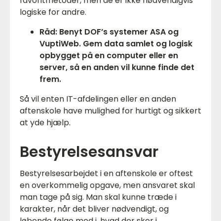
favoritmetoder, men de er ikke nødvendigvis
logiske for andre.
Råd: Benyt DOF’s systemer ASA og
VuptiWeb. Gem data samlet og logisk
opbygget på en computer eller en
server, så en anden vil kunne finde det
frem.
Så vil enten IT-afdelingen eller en anden
aftenskole have mulighed for hurtigt og sikkert
at yde hjælp.
Bestyrelsesansvar
Bestyrelsesarbejdet i en aftenskole er oftest
en overkommelig opgave, men ansvaret skal
man tage på sig. Man skal kunne træde i
karakter, når det bliver nødvendigt, og
løbende følge med i, hvad der sker i